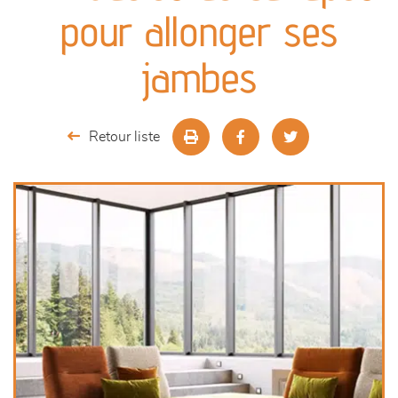
canapés et fauteuils
pour allonger ses
séjours
jambes
meubles de complément
Retour liste
chambres et dressing
literie
outdoor
décoration