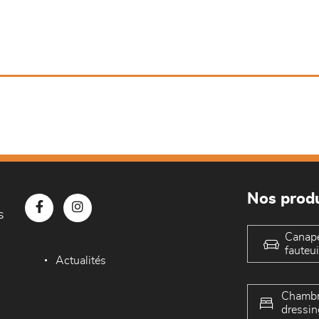
Nos produ
s
Canap
fauteui
Actualités
Chambr
dressin