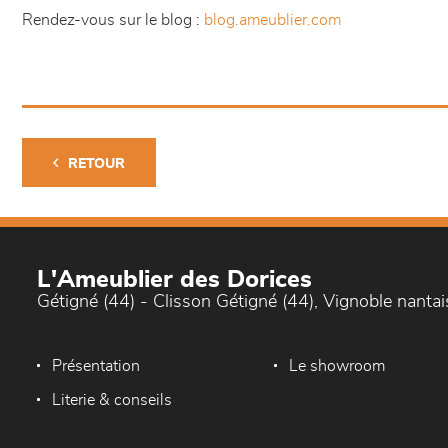
Rendez-vous sur le blog :
blog.ameublier.com
RETOUR
L'Ameublier des Dorices
Gétigné (44) - Clisson Gétigné (44), Vignoble nantai
Présentation
Le showroom
Literie & conseils