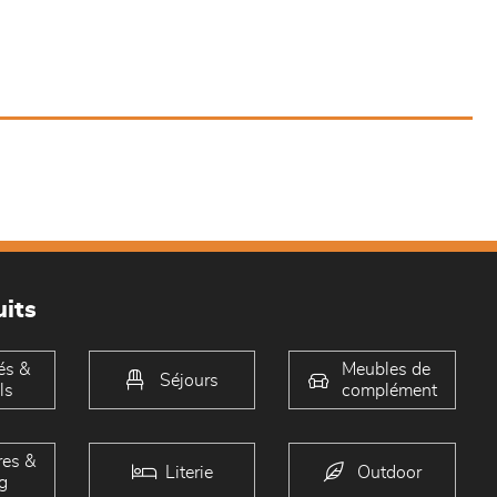
its
és &
Meubles de
Séjours
ls
complément
es &
Literie
Outdoor
g