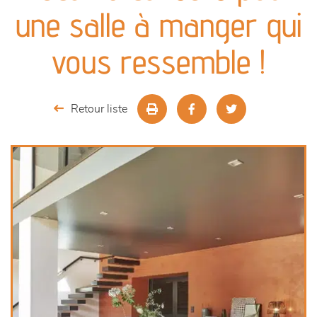
canapés et fauteuils
une salle à manger qui
séjours
vous ressemble !
meubles de complément
Retour liste
chambres et dressing
literie
outdoor
décoration