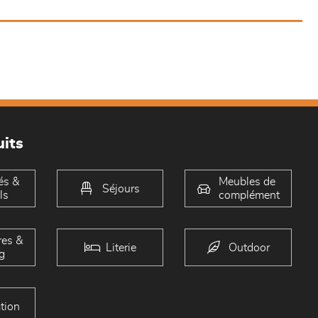
its
és &
Meubles de
Séjours
ls
complément
es &
Literie
Outdoor
g
tion