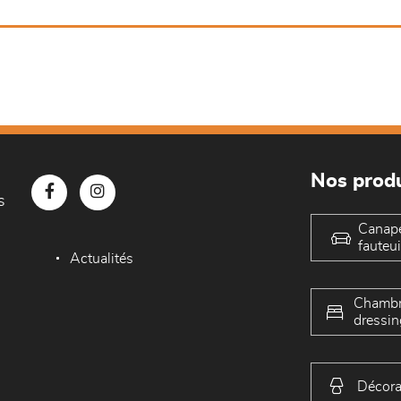
Nos produ
s
Canap
fauteui
Actualités
Chambr
dressin
Décora