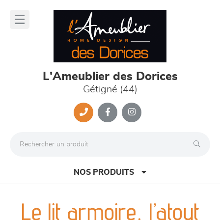
Panneau de gestion des cookies
lose
nu
L'Ameublier des Dorices
Gétigné (44)
NOS PRODUITS
Le lit armoire, l’atout