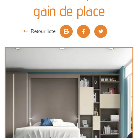
canapés et fauteuils
gain de place
séjours
Retour liste
meubles de complément
chambres et dressing
literie
outdoor
décoration