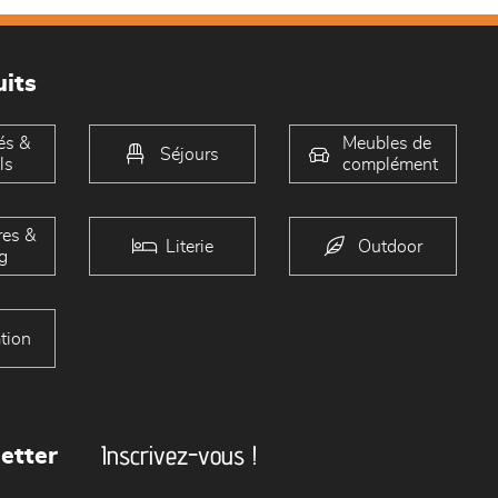
its
és &
Meubles de
Séjours
ls
complément
es &
Literie
Outdoor
g
tion
Inscrivez-vous !
etter