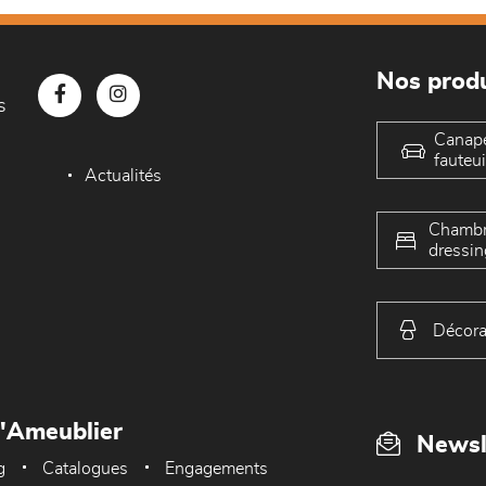
Nos produ
s
Canap
fauteui
Actualités
Chambr
dressin
Décora
L'Ameublier
Newsl
g
Catalogues
Engagements