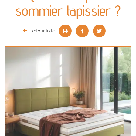
canapés et fauteuils
sommier tapissier ?
séjours
Retour liste
meubles de complément
chambres et dressing
literie
outdoor
décoration