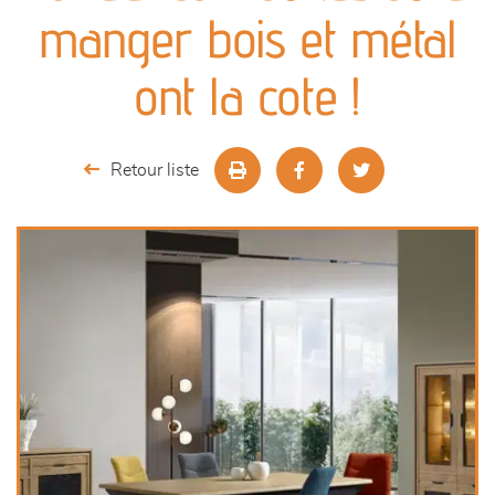
canapés et fauteuils
manger bois et métal
séjours
ont la cote !
meubles de complément
Retour liste
chambres et dressing
literie
outdoor
décoration