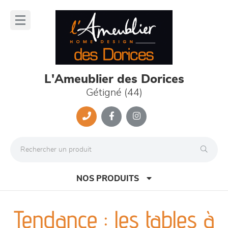
Panneau de gestion des cookies
lose
nu
L'Ameublier des Dorices
Gétigné (44)
NOS PRODUITS
Tendance : les tables à