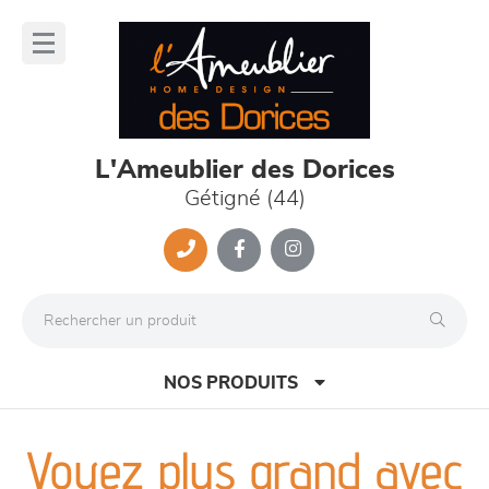
Panneau de gestion des cookies
lose
nu
L'Ameublier des Dorices
Gétigné (44)
NOS PRODUITS
Voyez plus grand avec