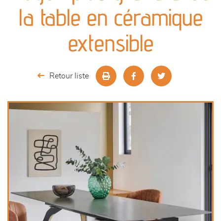
canapés et fauteuils
la table en céramique
séjours
extensible
meubles de complément
Retour liste
chambres et dressing
literie
outdoor
décoration