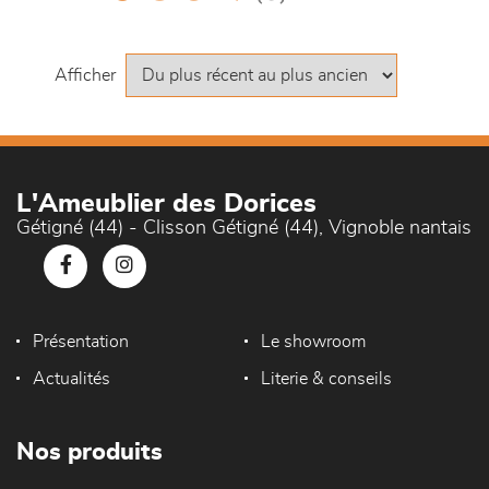
canapés et fauteuils
séjours
Afficher
meubles de complément
chambres et dressing
L'Ameublier des Dorices
Gétigné (44) - Clisson Gétigné (44), Vignoble nantais
literie
outdoor
Présentation
Le showroom
décoration
Actualités
Literie & conseils
Nos produits