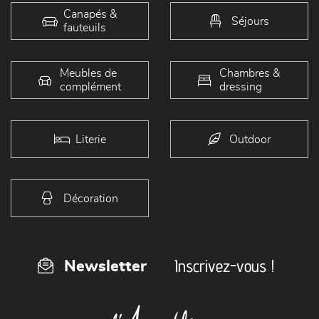
Canapés &
Séjours
fauteuils
Meubles de
Chambres &
complément
dressing
Literie
Outdoor
Décoration
Inscrivez-vous !
Newsletter