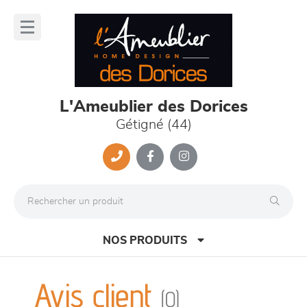
Panneau de gestion des cookies
lose
nu
L'Ameublier des Dorices
Gétigné (44)
NOS PRODUITS
Avis client
(0)