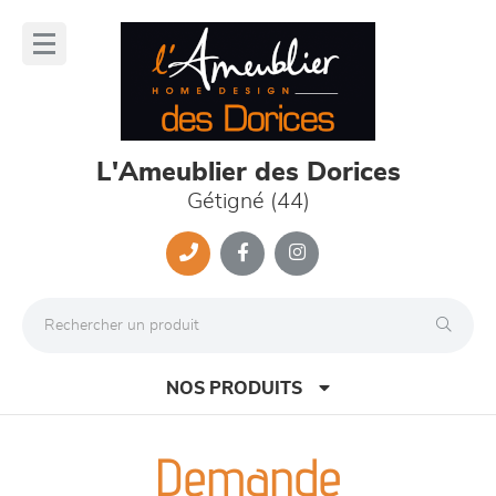
Panneau de gestion des cookies
lose
nu
L'Ameublier des Dorices
Gétigné (44)
NOS PRODUITS
Demande