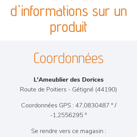
canapés et fauteuils
d'informations sur un
séjours
produit
meubles de complément
Coordonnées
chambres et dressing
literie
L'Ameublier des Dorices
outdoor
Route de Poitiers
-
Gétigné
(
44190
)
décoration
Coordonnées GPS : 47,0830487 ° /
-1,2556295 °
Se rendre vers ce magasin :