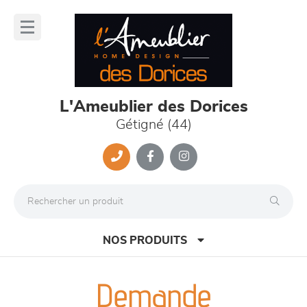
Panneau de gestion des cookies
lose
nu
L'Ameublier des Dorices
Gétigné (44)
NOS PRODUITS
Demande