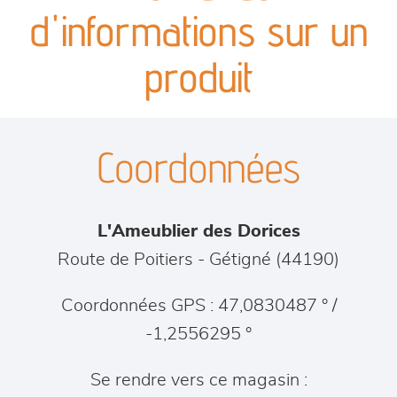
canapés et fauteuils
d'informations sur un
séjours
produit
meubles de complément
Coordonnées
chambres et dressing
literie
L'Ameublier des Dorices
outdoor
Route de Poitiers
-
Gétigné
(
44190
)
décoration
Coordonnées GPS : 47,0830487 ° /
-1,2556295 °
Se rendre vers ce magasin :