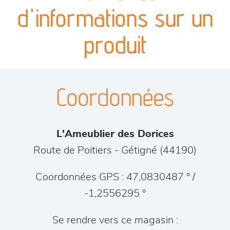
canapés et fauteuils
d'informations sur un
séjours
produit
meubles de complément
Coordonnées
chambres et dressing
literie
L'Ameublier des Dorices
outdoor
Route de Poitiers
-
Gétigné
(
44190
)
décoration
Coordonnées GPS : 47,0830487 ° /
-1,2556295 °
Se rendre vers ce magasin :