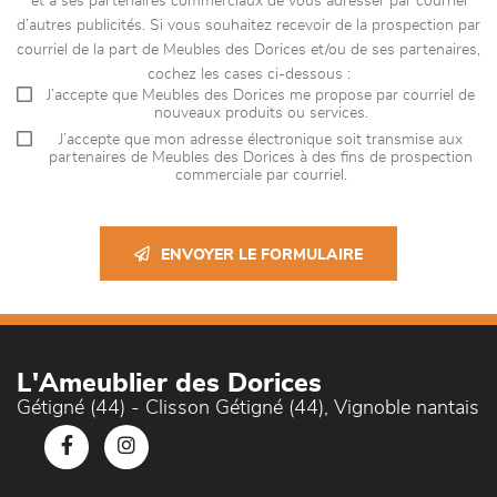
et à ses partenaires commerciaux de vous adresser par courriel
d’autres publicités. Si vous souhaitez recevoir de la prospection par
courriel de la part de Meubles des Dorices et/ou de ses partenaires,
cochez les cases ci-dessous :
J’accepte que Meubles des Dorices me propose par courriel de
nouveaux produits ou services.
J’accepte que mon adresse électronique soit transmise aux
partenaires de Meubles des Dorices à des fins de prospection
commerciale par courriel.
ENVOYER LE FORMULAIRE
L'Ameublier des Dorices
Gétigné (44) - Clisson Gétigné (44), Vignoble nantais