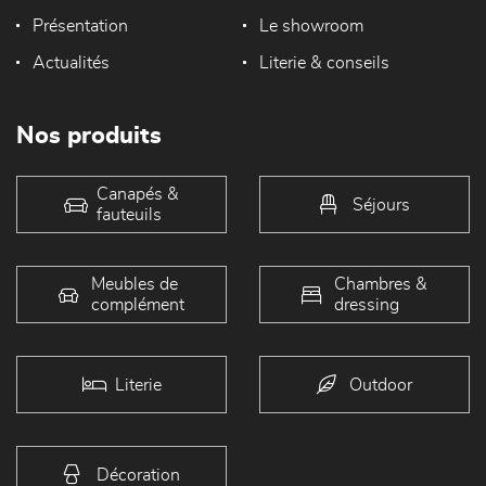
Présentation
Le showroom
Actualités
Literie & conseils
Nos produits
Canapés &
Séjours
fauteuils
Meubles de
Chambres &
complément
dressing
Literie
Outdoor
Décoration