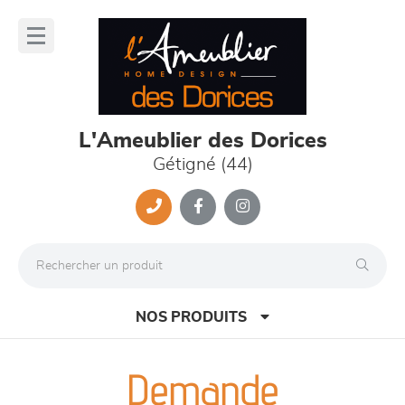
Panneau de gestion des cookies
lose
nu
L'Ameublier des Dorices
Gétigné (44)
NOS PRODUITS
Demande