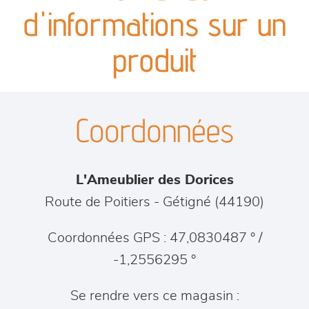
canapés et fauteuils
d'informations sur un
séjours
produit
meubles de complément
Coordonnées
chambres et dressing
literie
L'Ameublier des Dorices
outdoor
Route de Poitiers
-
Gétigné
(
44190
)
décoration
Coordonnées GPS : 47,0830487 ° /
-1,2556295 °
Se rendre vers ce magasin :