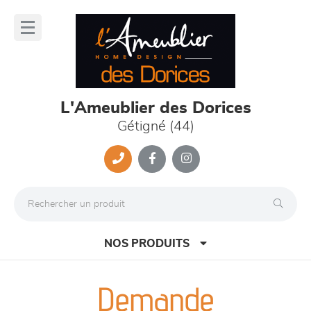
Panneau de gestion des cookies
lose
nu
L'Ameublier des Dorices
Gétigné (44)
NOS PRODUITS
Demande