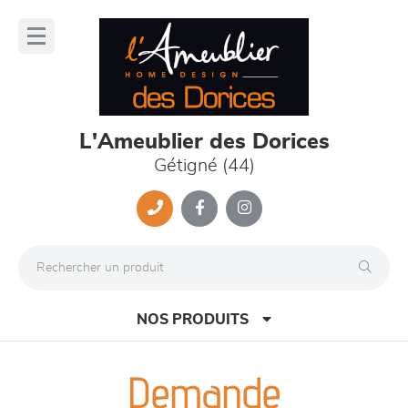
Panneau de gestion des cookies
lose
nu
L'Ameublier des Dorices
Gétigné (44)
NOS PRODUITS
Demande