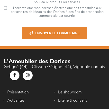
nouveaux produits ou services.
J’accepte que mon adresse électronique soit transmise aux
partenaires de Meubles des Dorices à des fins de prospection
commerciale par courriel.
ENVOYER LE FORMULAIRE
L'Ameublier des Dorices
Gétigné (44) - Clisson Gétigné (44), Vignoble nantais
Présentation
Le showroom
Actualités
Literie & conseils