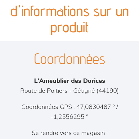
canapés et fauteuils
d'informations sur un
séjours
produit
meubles de complément
Coordonnées
chambres et dressing
literie
L'Ameublier des Dorices
outdoor
Route de Poitiers
-
Gétigné
(
44190
)
décoration
Coordonnées GPS : 47,0830487 ° /
-1,2556295 °
Se rendre vers ce magasin :