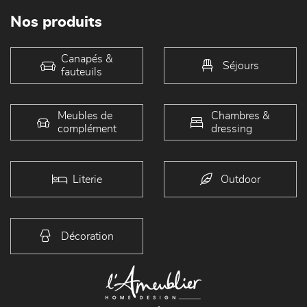
Nos produits
Canapés &
Séjours
fauteuils
Meubles de
Chambres &
complément
dressing
Literie
Outdoor
Décoration