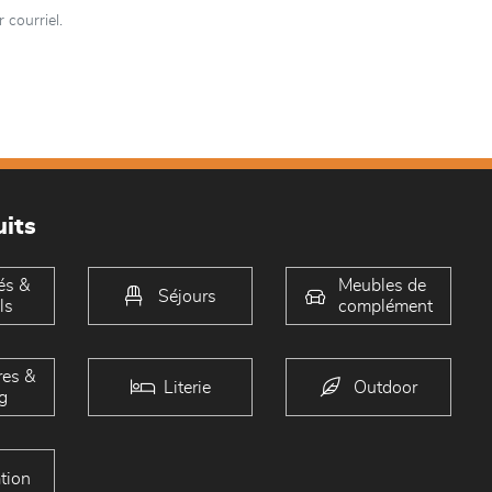
 courriel.
its
és &
Meubles de
Séjours
ls
complément
es &
Literie
Outdoor
g
tion