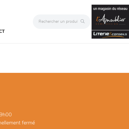
CT
19h00
ellement fermé