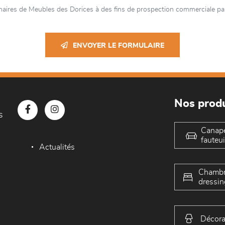
aires de Meubles des Dorices à des fins de prospection commerciale par
ENVOYER LE FORMULAIRE
Nos produ
s
Canap
fauteui
Actualités
Chambr
dressin
Décora