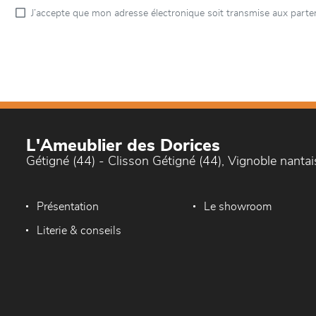
J’accepte que mon adresse électronique soit transmise aux parten
L'Ameublier des Dorices
Gétigné (44) - Clisson Gétigné (44), Vignoble nantai
Présentation
Le showroom
Literie & conseils