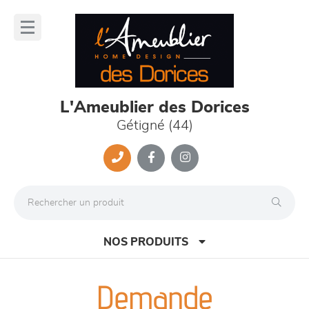
Panneau de gestion des cookies
lose
nu
L'Ameublier des Dorices
Gétigné (44)
NOS PRODUITS
Demande