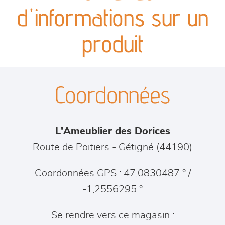
canapés et fauteuils
d'informations sur un
séjours
produit
meubles de complément
Coordonnées
chambres et dressing
literie
L'Ameublier des Dorices
outdoor
Route de Poitiers
-
Gétigné
(
44190
)
décoration
Coordonnées GPS : 47,0830487 ° /
-1,2556295 °
Se rendre vers ce magasin :