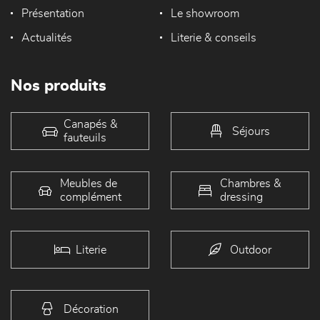
Présentation
Le showroom
Actualités
Literie & conseils
Nos produits
Canapés &
Séjours
fauteuils
Meubles de
Chambres &
complément
dressing
Literie
Outdoor
Décoration