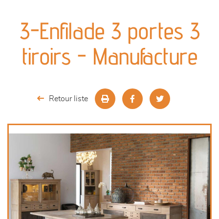
canapés et fauteuils
3-Enfilade 3 portes 3
séjours
tiroirs - Manufacture
meubles de complément
chambres et dressing
Retour liste
literie
outdoor
décoration