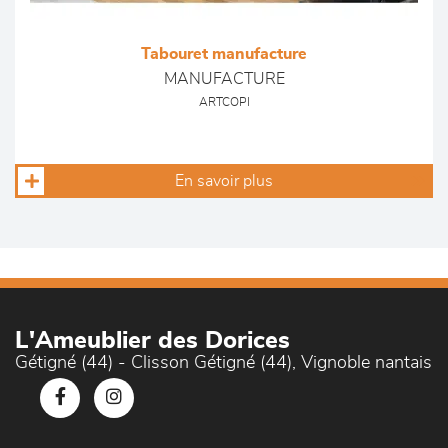
Tabouret manufacture
MANUFACTURE
ARTCOPI
En savoir plus
L'Ameublier des Dorices
Gétigné (44) - Clisson Gétigné (44), Vignoble nantais