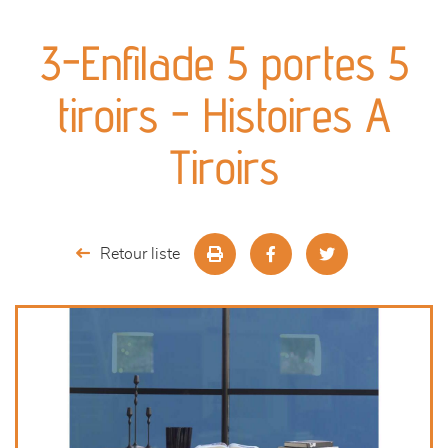
canapés et fauteuils
3-Enfilade 5 portes 5
séjours
tiroirs - Histoires A
meubles de complément
Tiroirs
chambres et dressing
literie
Retour liste
outdoor
décoration