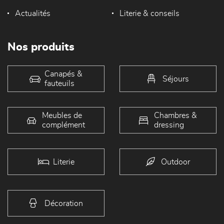
Actualités
Literie & conseils
Nos produits
Canapés &
Séjours
fauteuils
Meubles de
Chambres &
complément
dressing
Literie
Outdoor
Décoration