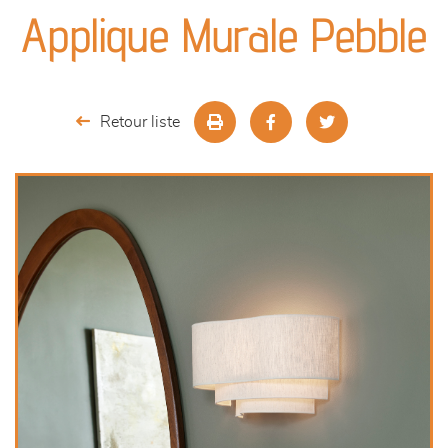
canapés et fauteuils
Applique Murale Pebble
séjours
meubles de complément
Retour liste
chambres et dressing
literie
outdoor
décoration