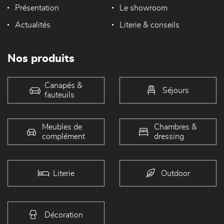
Présentation
Le showroom
Actualités
Literie & conseils
Nos produits
Canapés &
Séjours
fauteuils
Meubles de
Chambres &
complément
dressing
Literie
Outdoor
Décoration