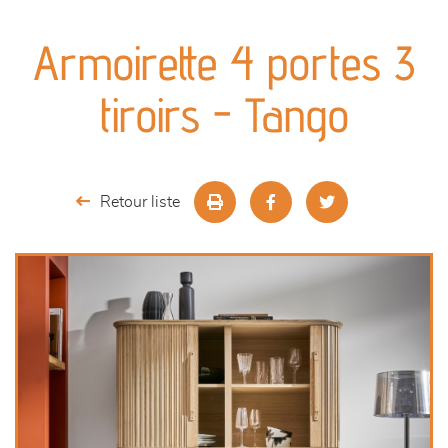
canapés et fauteuils
Armoirette 4 portes 3
séjours
tiroirs - Tango
meubles de complément
chambres et dressing
Retour liste
literie
outdoor
décoration