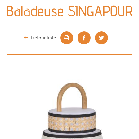
canapés et fauteuils
Baladeuse SINGAPOUR
séjours
meubles de complément
Retour liste
chambres et dressing
literie
outdoor
décoration