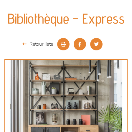
canapés et fauteuils
Bibliothèque - Express
séjours
meubles de complément
Retour liste
chambres et dressing
literie
outdoor
décoration