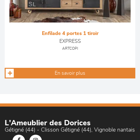
Enfilade 4 portes 1 tiroir
EXPRESS
ARTCOPI
En savoir plus
L'Ameublier des Dorices
Gétigné (44) - Clisson Gétigné (44), Vignoble nantais