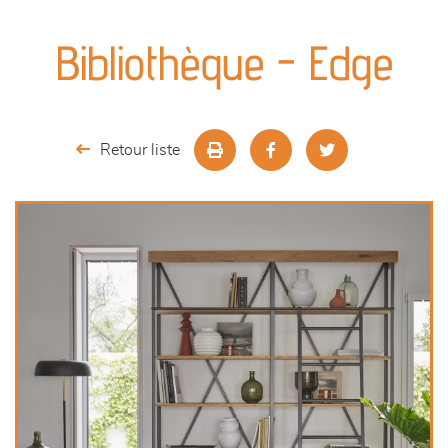
canapés et fauteuils
Bibliothèque - Edge
séjours
meubles de complément
Retour liste
chambres et dressing
literie
outdoor
décoration