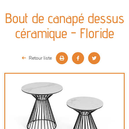
canapés et fauteuils
Bout de canapé dessus
séjours
céramique - Floride
meubles de complément
chambres et dressing
Retour liste
literie
outdoor
décoration