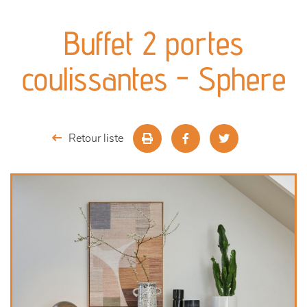
canapés et fauteuils
Buffet 2 portes
séjours
coulissantes - Sphere
meubles de complément
chambres et dressing
Retour liste
literie
outdoor
décoration