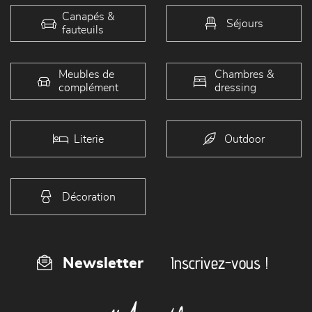
Canapés &
Séjours
fauteuils
Meubles de
Chambres &
complément
dressing
Literie
Outdoor
Décoration
Inscrivez-vous !
Newsletter