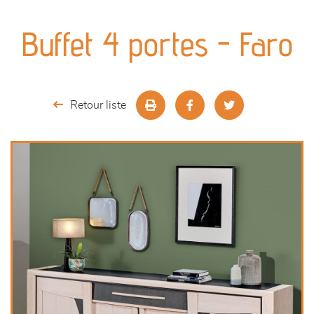
canapés et fauteuils
Buffet 4 portes - Faro
séjours
meubles de complément
Retour liste
chambres et dressing
literie
outdoor
décoration