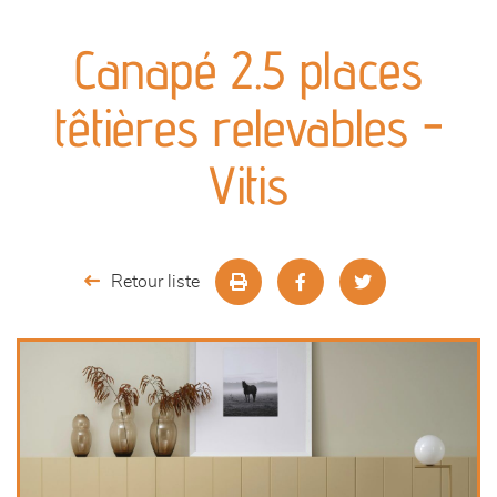
canapés et fauteuils
Canapé 2.5 places
séjours
têtières relevables -
meubles de complément
Vitis
chambres et dressing
literie
Retour liste
outdoor
décoration