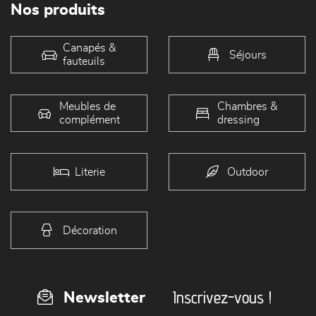
Nos produits
Canapés &
Séjours
fauteuils
Meubles de
Chambres &
complément
dressing
Literie
Outdoor
Décoration
Inscrivez-vous !
Newsletter