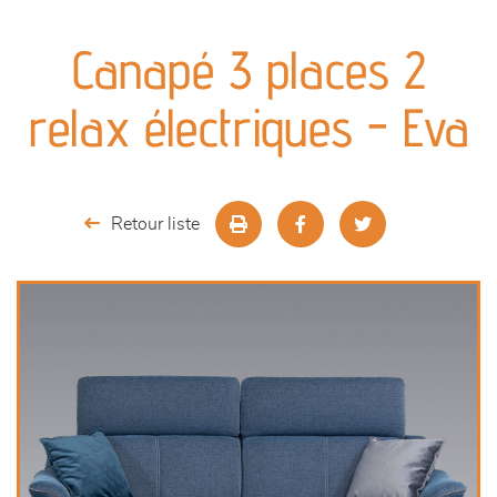
canapés et fauteuils
Canapé 3 places 2
séjours
relax électriques - Eva
meubles de complément
chambres et dressing
Retour liste
literie
outdoor
décoration