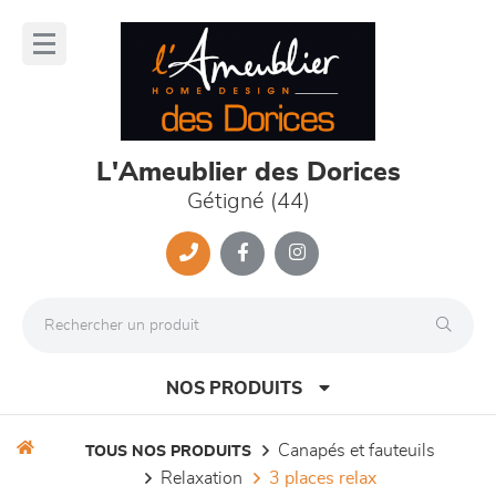
Panneau de gestion des cookies
lose
nu
L'Ameublier des Dorices
Gétigné (44)
NOS PRODUITS
canapés et fauteuils
TOUS NOS PRODUITS
relaxation
3 places relax