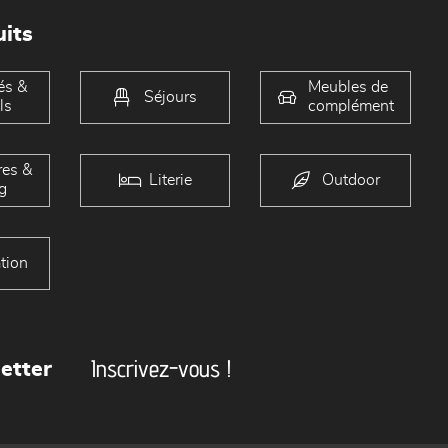
its
és &
Meubles de
Séjours
ls
complément
es &
Literie
Outdoor
g
tion
Inscrivez-vous !
etter