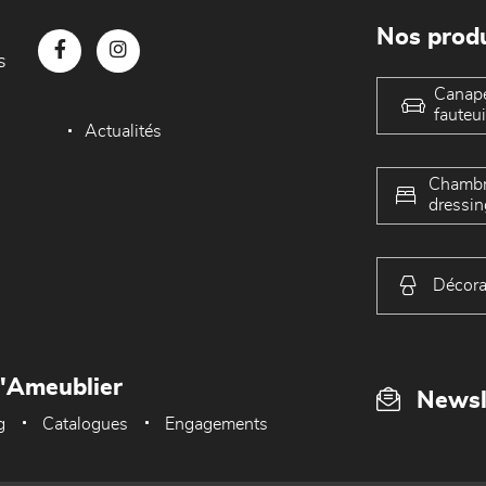
Nos produ
s
Canap
fauteui
Actualités
Chambr
dressin
Décora
L'Ameublier
Newsl
g
Catalogues
Engagements