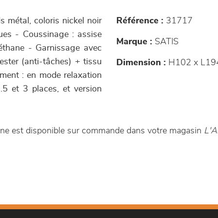
s métal, coloris nickel noir
Référence :
31717
ques - Coussinage : assise
Marque :
SATIS
réthane - Garnissage avec
ster (anti-tâches) + tissu
Dimension :
H102 x L19
ent : en mode relaxation
.5 et 3 places, et version
Dune est disponible sur commande dans votre magasin
L'A