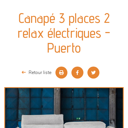
canapés et fauteuils
Canapé 3 places 2
séjours
relax électriques -
meubles de complément
Puerto
chambres et dressing
literie
Retour liste
outdoor
décoration