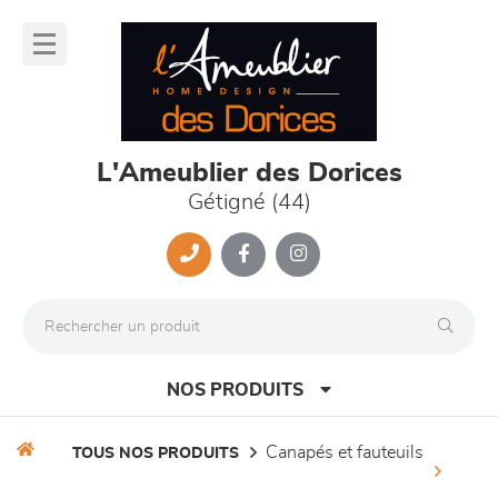
Panneau de gestion des cookies
lose
nu
L'Ameublier des Dorices
Gétigné (44)
NOS PRODUITS
canapés et fauteuils
TOUS NOS PRODUITS