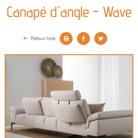
canapés et fauteuils
Canapé d'angle - Wave
séjours
meubles de complément
Retour liste
chambres et dressing
literie
outdoor
décoration