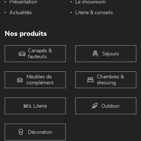
Présentation
Le showroom
Actualités
Literie & conseils
Nos produits
Canapés &
Séjours
fauteuils
Meubles de
Chambres &
complément
dressing
Literie
Outdoor
Décoration