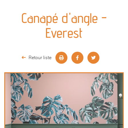
canapés et fauteuils
Canapé d'angle -
séjours
Everest
meubles de complément
chambres et dressing
Retour liste
literie
outdoor
décoration