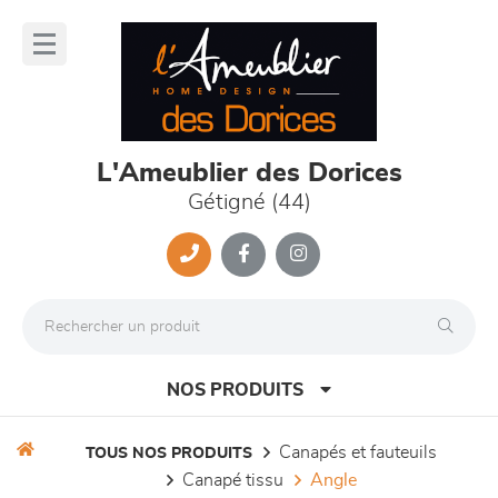
Panneau de gestion des cookies
lose
nu
L'Ameublier des Dorices
Gétigné (44)
NOS PRODUITS
canapés et fauteuils
TOUS NOS PRODUITS
canapé tissu
angle