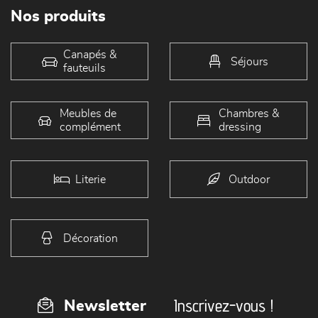
Nos produits
Canapés &
Séjours
fauteuils
Meubles de
Chambres &
complément
dressing
Literie
Outdoor
Décoration
Inscrivez-vous !
Newsletter