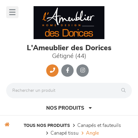
Panneau de gestion des cookies
lose
nu
L'Ameublier des Dorices
Gétigné (44)
NOS PRODUITS
canapés et fauteuils
TOUS NOS PRODUITS
canapé tissu
angle