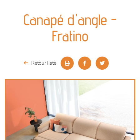
canapés et fauteuils
Canapé d'angle -
séjours
Fratino
meubles de complément
chambres et dressing
Retour liste
literie
outdoor
décoration