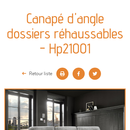
canapés et fauteuils
Canapé d'angle
séjours
dossiers réhaussables
meubles de complément
- Hp21001
chambres et dressing
literie
Retour liste
outdoor
décoration