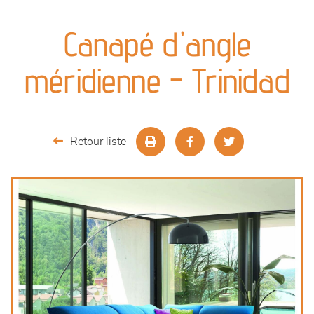
canapés et fauteuils
Canapé d'angle
séjours
méridienne - Trinidad
meubles de complément
chambres et dressing
Retour liste
literie
outdoor
décoration