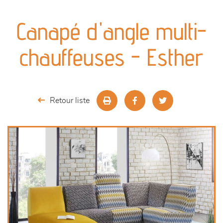
canapés et fauteuils
Canapé d'angle multi-
séjours
chauffeuses - Esther
meubles de complément
chambres et dressing
Retour liste
literie
outdoor
décoration