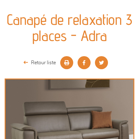
canapés et fauteuils
Canapé de relaxation 3
séjours
places - Adra
meubles de complément
chambres et dressing
Retour liste
literie
outdoor
décoration