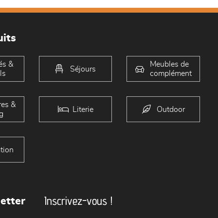
its
és &
Meubles de
Séjours
ls
complément
es &
Literie
Outdoor
g
tion
Inscrivez-vous !
etter