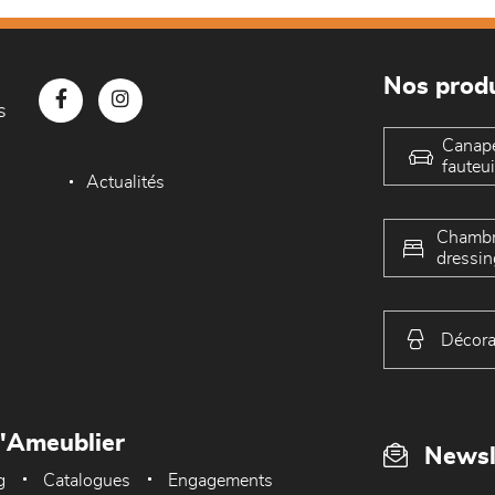
Nos produ
s
Canap
fauteui
Actualités
Chambr
dressin
Décora
L'Ameublier
Newsl
g
Catalogues
Engagements