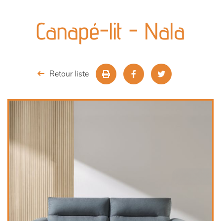
canapés et fauteuils
Canapé-lit - Nala
séjours
meubles de complément
Retour liste
chambres et dressing
literie
outdoor
décoration