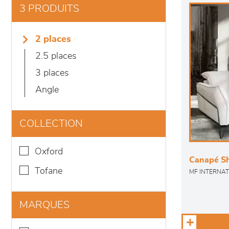
3 PRODUITS
2 places
2.5 places
3 places
angle
COLLECTION
oxford
Canapé Sh
tofane
MF INTERNAT
MARQUES