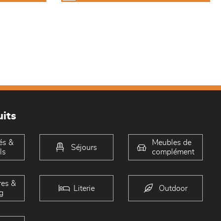
its
és &
Meubles de
Séjours
ls
complément
es &
Literie
Outdoor
g