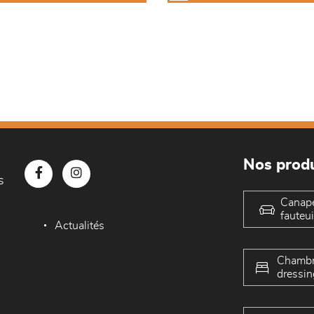
Nos produ
s
Canap
fauteui
Actualités
Chambr
dressin