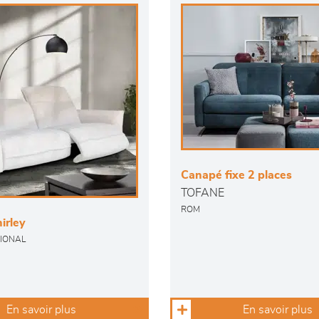
Canapé fixe 2 places
TOFANE
ROM
irley
IONAL
En savoir plus
En savoir plus