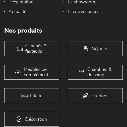
Présentation
Le showroom
Actualités
Literie & conseils
Nos produits
Canapés &
Séjours
fauteuils
Meubles de
Chambres &
complément
dressing
Literie
Outdoor
Décoration