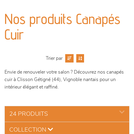
canapés et fauteuils
Nos produits Canapés
séjours
Cuir
meubles de complément
chambres et dressing
Trier par
literie
Envie de renouveler votre salon ? Découvrez nos canapés
cuir à Clisson Gétigné (44), Vignoble nantais pour un
outdoor
intérieur élégant et raffiné.
décoration
24 PRODUITS
COLLECTION