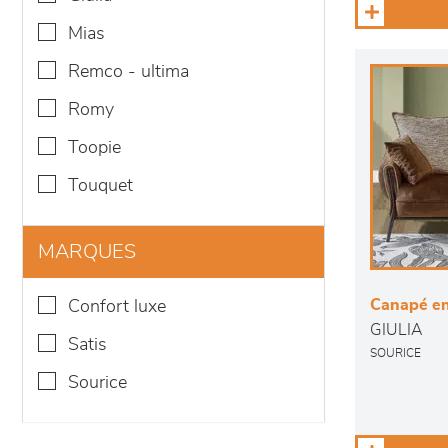
mias
remco - ultima
romy
toopie
touquet
MARQUES
Canapé en
confort luxe
GIULIA
satis
SOURICE
sourice