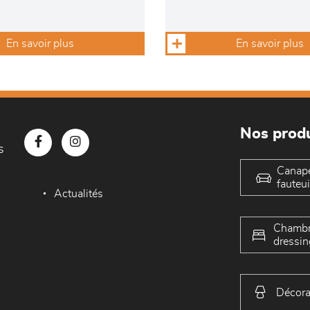
En savoir plus
En savoir plus
Nos produ
s
Canap
fauteui
Actualités
Chambr
dressin
Décora