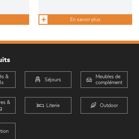
En savoir plus
its
és &
Meubles de
Séjours
ls
complément
es &
Literie
Outdoor
g
tion