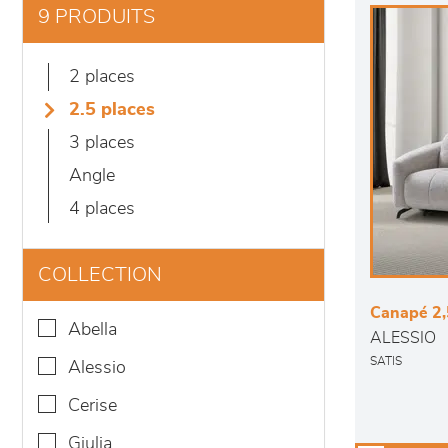
9 PRODUITS
2 places
2.5 places
3 places
angle
4 places
COLLECTION
Canapé 2,
abella
ALESSIO
SATIS
alessio
cerise
giulia