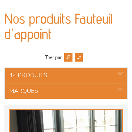
canapés et fauteuils
Nos produits Fauteuil
séjours
d'appoint
meubles de complément
chambres et dressing
Trier par
literie
44 PRODUITS
outdoor
MARQUES
décoration