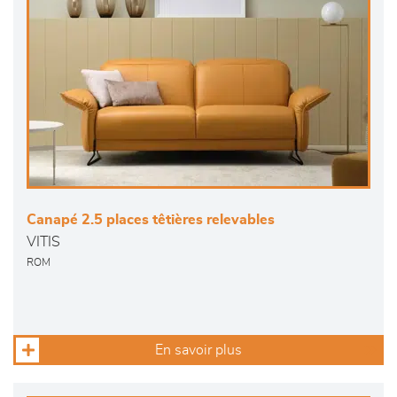
Canapé 2.5 places têtières relevables
VITIS
ROM
En savoir plus