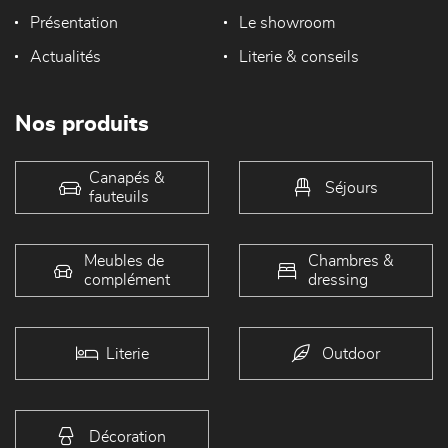
Présentation
Le showroom
Actualités
Literie & conseils
Nos produits
Canapés &
Séjours
fauteuils
Meubles de
Chambres &
complément
dressing
Literie
Outdoor
Décoration