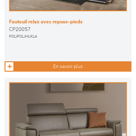
Fauteuil relax avec repose-pieds
CP20057
POLIPOL/HUKLA
En savoir plus