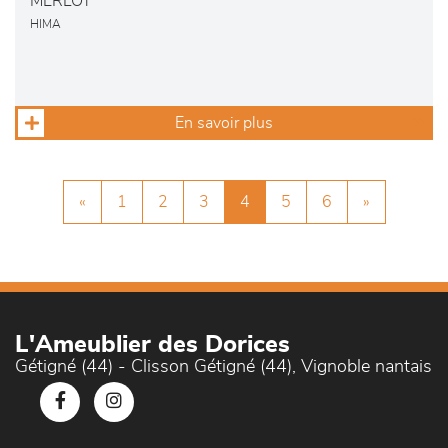
MERLOT
HIMA
En savoir plus
«
1
2
3
4
5
6
»
L'Ameublier des Dorices
Gétigné (44) - Clisson Gétigné (44), Vignoble nantais