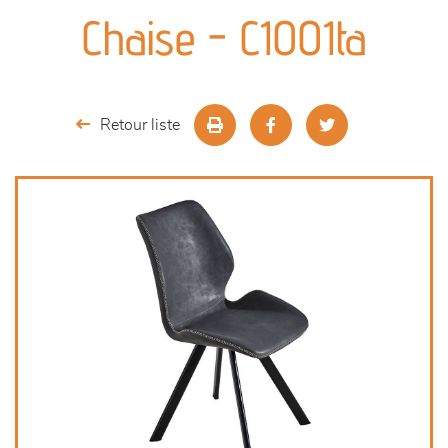
canapés et fauteuils
Chaise - C1001ta
séjours
meubles de complément
Retour liste
chambres et dressing
literie
outdoor
décoration