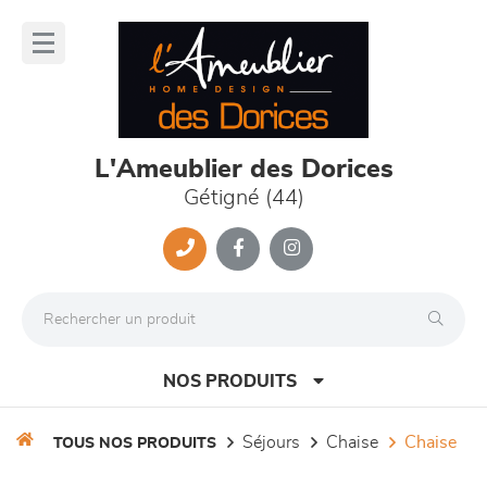
Panneau de gestion des cookies
lose
nu
L'Ameublier des Dorices
Gétigné (44)
NOS PRODUITS
séjours
chaise
chaise
TOUS NOS PRODUITS