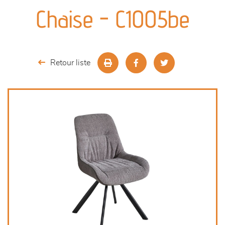
canapés et fauteuils
Chaise - C1005be
séjours
meubles de complément
Retour liste
chambres et dressing
literie
outdoor
décoration