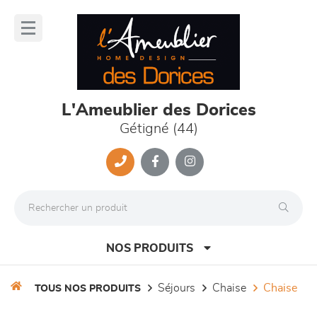
Panneau de gestion des cookies
lose
nu
L'Ameublier des Dorices
Gétigné (44)
NOS PRODUITS
séjours
chaise
chaise
TOUS NOS PRODUITS