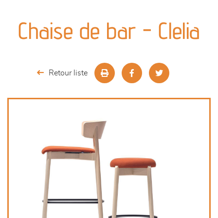
canapés et fauteuils
Chaise de bar - Clelia
séjours
meubles de complément
Retour liste
chambres et dressing
literie
outdoor
décoration