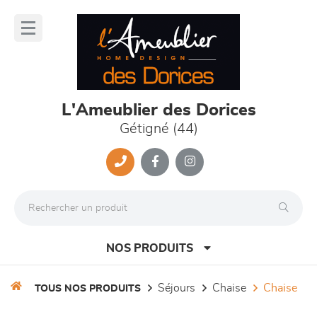
Panneau de gestion des cookies
lose
nu
L'Ameublier des Dorices
Gétigné (44)
NOS PRODUITS
séjours
chaise
chaise
TOUS NOS PRODUITS