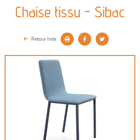
canapés et fauteuils
Chaise tissu - Sibac
séjours
meubles de complément
Retour liste
chambres et dressing
literie
outdoor
décoration