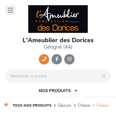
Panneau de gestion des cookies
lose
nu
L'Ameublier des Dorices
Gétigné (44)
NOS PRODUITS
séjours
chaise
chaise
TOUS NOS PRODUITS